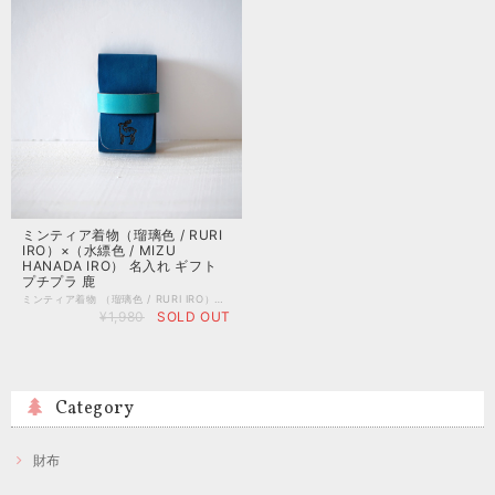
ミンティア着物（瑠璃色 / RURI
IRO）×（水縹色 / MIZU
HANADA IRO） 名入れ ギフト
プチプラ 鹿
ミンティア着物 （瑠璃色 / RURI IRO）×（水縹色 / MIZU HANADA IRO） ミンティアのためだけに、手染めの革を用いて専用ケースを制作いたしました。 着物と帯をイメージした配色のデザインがお洒落です。 ケースを装着したままミンティアを食べる事が出来る仕組みになっています。 微笑む鹿のロゴマークが手押し焼印されています。 コバ（革の断面）は職人が「切り目コバ磨き」を行っています。 あえてコバの着色は使わず、ワックスと蝋を染み込ませてじっくりとコバ磨きを行う事で、カジュアル過ぎない丁寧な手仕事を感じていただける仕様です。 こちらの商品は、奈良の職人が日本の伝統色をイメージして手染めした、「日本の伝統色シリーズ」の革を使用しています。 ※日本の伝統色シリーズのレザーは、色の濃淡、刷毛柄の向きや出方がそれぞれ異なります。 実店舗では商品を実際に手にとってお選び頂けますが、通販の特性上、オンラインショップではスタッフのお任せとさせていただきます。 ※ミンティアは付属しておりません。 ※ミンティアはアサヒグループ食品の商品です。 ※こちらの商品は非オフィシャルグッズです。 ■サイズ 通常版ミンティアに対応 外寸（ミンティア装着時） / 縦 約8.0cm×幅 約4.5cm ■素材 本体/ 牛革 ■名入れ ・名入れご希望の場合は、名入れオプションサービス（有料）をお付け下さい。 ・こちらの商品は最大文字数４文字となっております。 ・文字入れの位置につきましては職人おまかせとなり、ご指定いただけません。 ・アルファベット大文字のみとなります。 ・記号は刻印見本の写真に掲載しているもののみです。 ※スマホアプリのバージョンが最新では無い場合、名入れオプションがお選び頂けない場合がございます。その場合は、パソコンでの接続をお試しくださいませ。 ※職人が１文字ずつ手打ちで打刻いたしますので、若干の位置ズレ等が起こる場合がございます。 <柿渋染めレザーについて> 柿渋は古来より日本で利用されてきた伝統的な染料です。 職人が、革に柿渋を何度も何度も刷毛で塗り重ねていき、天日干しする事で美しい木目模様が浮かびます。（鹿の毛並みに似ているとも言われています。） 柿渋染めは、太陽の染めとも称され、太陽光で日焼けさせる事によって、色に深みが増していく経年変化を楽しむ事ができます。 メイドイン奈良ブランドとして、もっとも力を入れて制作しているオリジナルレザーです。 <日本の伝統色シリーズについて> 昔から日本で愛されてきた美しい色彩の数々。 そんな日本の伝統色から、現代の暮らしに合う色を選び制作しています。 職人が一枚一枚、植物由来のエキスと染料を独自のレシピで調合したオリジナル染料を使用して、丁寧に手染めで制作しているオリジナルカラー。 「EMIIRO.」でしか手に入らない特別なお色をお楽しみください。 <素上げの本革について> ・原皮の素地をそのまま活かした革本来の風合いを大切にするために、一般的な皮革製造では行われる「傷隠し塗装」や「樹脂による色止め」といった加工を行わずに仕上げています。生物の証であるシワや血管の筋、生前の傷跡などが見受けられる場合はございますが、天然皮革ならではの表情(ネイチャーマーク)としてお楽しみ下さい。 <色落ち・色移りについて> 革の風合いを大事にした色付けと仕上げをした革のため、水濡れや摩擦、長時間にわたって接触することよって「色落ち・色移り」する場合がございます。薄い色のお洋服やお鞄などと一緒にお使いになる際はご注意くださいませ。 「フッ素系の防水スプレー」をお使いいただくことで「色落ち・色移り」を完全ではありませんが緩和する事が出来ます。気になる方は防水スプレーのご使用をご検討下さい。 ※手仕事での制作ですので数値はすべて概寸となります。 ※天然皮革の特性上、革のロット毎に色合いに違いが生じます。 ※ご覧いただく環境や設備の違いにより、写真と実物の色合いが異なって見えてしまう場合がございます。
¥1,980
SOLD OUT
Category
財布