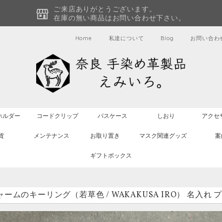
ご来店ありがとうございます。
在庫の無い商品はお問い合わせ下さい。
Home
私達について
Blog
お問い合わ
ホルダー
コードクリップ
パスケース
しおり
アクセ
貨
メンテナンス
お取り置き
マスク関連グッズ
案
ギフトボックス
ームのキーリング（若草色 / WAKAKUSA IRO） 名入れ