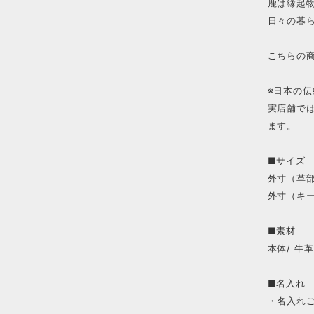
鹿は縁起
日々の暮
こちらの
※日本の
実店舗で
ます。
■サイズ
外寸（革部分
外寸（キーリ
■素材
本体/ 牛革
■名入れ
・名入れ