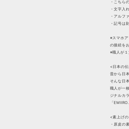
・こちら
・文字入
・アルフ
・記号は
※スマホ
の接続を
※職人が
<日本の
昔から日
そんな日
職人が一
ジナルカ
「EMII
<素上げの
・原皮の