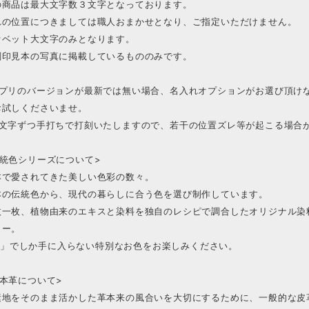
の商品は最大文字数３文字となっております。
れの位置につきましては職人おまかせとなり、ご指定いただけません。
ァベット大文字のみとなります。
刻印見本の写真に掲載しているもののみです。
アプリのバージョンが最新では無い場合、名入れオプションがお選び頂け
お試しくださいませ。
１文字ずつ手打ちで打刻いたしますので、若干の位置ズレ等が起こる場合
伝統色シリーズについて>
本で愛されてきた美しい色彩の数々。
本の伝統色から、現代の暮らしに合う色を選び制作しています。
枚一枚、植物由来のエキスと染料を独自のレシピで調合したオリジナル染
ラー。
RO.」でしか手に入らない特別なお色をお楽しみください。
本革について>
素地をそのまま活かした革本来の風合いを大切にするために、一般的な皮