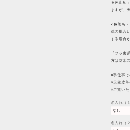
る色止め
ますが、
<色落ち・
革の風合
する場合
「フッ素
方は防水
※手仕事
※天然皮
※ご覧い
名入れ（
名入れ（