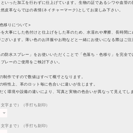
」といった加工を行わずに仕上げています。生物の証であるシワや血管の
天然皮革ならではの表情(ネイチャーマーク)としてお楽しみ下さい。
色移りについて>
いを大事にした色付けと仕上げをした革のため、水濡れや摩擦、長時間に
がございます。薄い色のお洋服やお鞄などと一緒にお使いになる際はご注
系の防水スプレー」をお使いいただくことで「色落ち・色移り」を完全で
スプレーのご使用をご検討下さい。
での制作ですので数値はすべて概寸となります。
革の特性上、革のロット毎に色合いに違いが生じます。
ただく環境や設備の違いにより、写真と実物の色合いが異なって見えてし
１文字まで）（手打ち刻印）
２文字まで）（手打ち刻印）