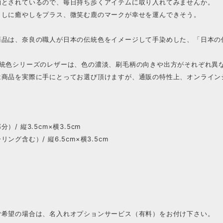
物とされているので、毎日持ち歩くアイテムに取り入れてみませんか。
らしに癒やしをプラス、微笑む鹿のマークが幸せを運んできそう。
商品は、奈良の職人が日本の伝統色をイメージして手染めした、「日本の
伝統色シリーズのレザーは、色の濃淡、刷毛柄の向きや出方がそれぞれ異
は商品を実際に手にとってお選び頂けますが、通販の特性上、オンライン
）/ 縦3.5cm×横3.5cm
ング含む）/ 縦6.5cm×横3.5cm
ご希望の場合は、名入れオプションサービス（有料）をお付け下さい。