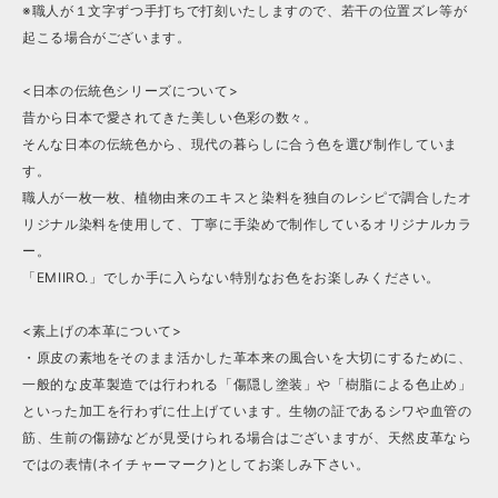
※職人が１文字ずつ手打ちで打刻いたしますので、若干の位置ズレ等が
起こる場合がございます。
<日本の伝統色シリーズについて>
昔から日本で愛されてきた美しい色彩の数々。
そんな日本の伝統色から、現代の暮らしに合う色を選び制作していま
す。
職人が一枚一枚、植物由来のエキスと染料を独自のレシピで調合したオ
リジナル染料を使用して、丁寧に手染めで制作しているオリジナルカラ
ー。
「EMIIRO.」でしか手に入らない特別なお色をお楽しみください。
<素上げの本革について>
・原皮の素地をそのまま活かした革本来の風合いを大切にするために、
一般的な皮革製造では行われる「傷隠し塗装」や「樹脂による色止め」
といった加工を行わずに仕上げています。生物の証であるシワや血管の
筋、生前の傷跡などが見受けられる場合はございますが、天然皮革なら
ではの表情(ネイチャーマーク)としてお楽しみ下さい。