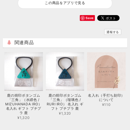
この商品をアプリで見る
Save
通報する
関連商品
鹿の焼印ボタンゴム
鹿の焼印ボタンゴム
名入れ（手打ち刻印）
「三角」（水縹色 /
「三角」（瑠璃色 /
について
MIZUHANADA IRO）
RURI IRO） 名入れ ギ
¥110
名入れ ギフト プチプ
フト プチプラ 鹿
ラ 鹿
¥1,320
¥1,320