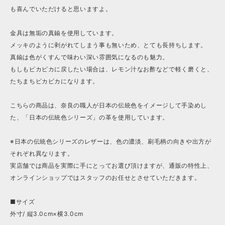
も喜んでいただけると思いますよ。
金具は無垢の真鍮を使用しています。
メッキのように剥がれてしまう事も無いため、とても長持ちします。
真鍮は色がくすんで味わい深い雰囲気になるのも魅力。
もしもピカピカに戻したい場合は、レモン汁なお酢などで軽く磨くと、
たちまちピカピカになります。
こちらの商品は、奈良の職人が日本の伝統色をイメージして手染めし
た、「日本の伝統色シリーズ」の革を使用しています。
※日本の伝統色シリーズのレザーは、色の濃淡、刷毛柄の向きや出方が
それぞれ異なります。
実店舗では商品を実際に手にとってお選び頂けますが、通販の特性上、
オンラインショップではスタッフのお任せとさせていただきます。
■サイズ
外寸/ 縦3.0cm×横3.0cm