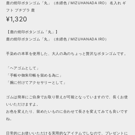
鹿の焼印ボタンゴム「丸」（水縹色 / MIZUHANADA IRO） 名入れ ギ
フト プチプラ 鹿
¥1,320
【鹿の焼印ボタンゴム「丸」】
鹿の焼印ボタンゴム「丸」（水縹色 / MIZUHANADA IRO）
手染めの本革を使用した、大人の為のちょっと贅沢なボタンゴムです。
「ヘアゴムとして」
「手帳や御朱印帳を留める為に」
「腕に付けてアクセサリーとして」
ゴムは簡単にご自身でお取り替えが可能となっていますので、長くお使
いいただけますよ。
お色を変えたり、留めたいものに合わせて長さを変えてみても良いです
ね。
日常的にお使いいただける実用的なアイテムでしなので、プレゼントに