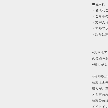
■名入れ
・名入れ
・こちら
・文字入
・アルフ
・記号は
※スマホ
の接続を
※職人が
<柿渋染め
柿渋は古
職人が、
とも言わ
柿渋染め
メイドイ