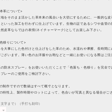
本革について>
素地をそのまま活かした革本来の風合いを大切にするために、一般的な皮
」といった加工を行わずに仕上げています。生物の証であるシワや血管の
天然皮革ならではの表情(ネイチャーマーク)としてお楽しみ下さい。
色移りについて>
いを大事にした色付けと仕上げをした革のため、水濡れや摩擦、長時間に
がございます。薄い色のお洋服やお鞄などと一緒にお使いになる際はご注
系の防水スプレー」をお使いいただくことで「色落ち・色移り」を完全で
スプレーのご使用をご検討下さい。
での制作ですので数値はすべて概寸となります。
革の特性上、製作時期やロットによって、色合いが写真と異なる場合がご
１文字まで）（手打ち刻印）