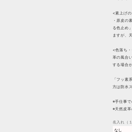
<素上げの
・原皮の
る色止め
ますが、
<色落ち・
革の風合
する場合
「フッ素
方は防水
※手仕事
※天然皮
名入れ（