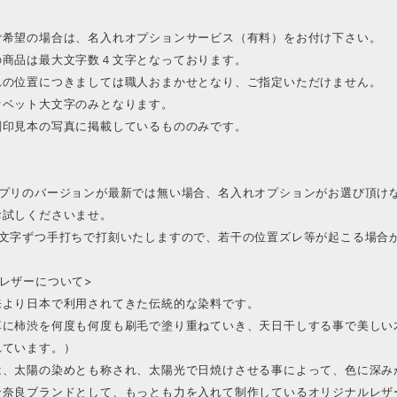
ご希望の場合は、名入れオプションサービス（有料）をお付け下さい。
の商品は最大文字数４文字となっております。
れの位置につきましては職人おまかせとなり、ご指定いただけません。
ァベット大文字のみとなります。
刻印見本の写真に掲載しているもののみです。
アプリのバージョンが最新では無い場合、名入れオプションがお選び頂け
お試しくださいませ。
１文字ずつ手打ちで打刻いたしますので、若干の位置ズレ等が起こる場合
レザーについて>
来より日本で利用されてきた伝統的な染料です。
革に柿渋を何度も何度も刷毛で塗り重ねていき、天日干しする事で美しい
れています。）
は、太陽の染めとも称され、太陽光で日焼けさせる事によって、色に深み
ン奈良ブランドとして、もっとも力を入れて制作しているオリジナルレザ