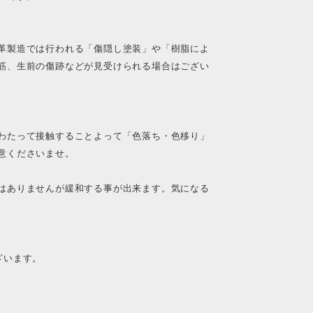
革製造では行われる「傷隠し塗装」や「樹脂によ
筋、生前の傷跡などが見受けられる場合はござい
わたって接触することよって「色落ち・色移り」
意くださいませ。
はありませんが緩和する事が出来ます。気になる
ざいます。