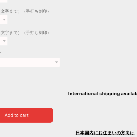
２文字まで）（手打ち刻印）
３文字まで）（手打ち刻印）
グ
International shipping availa
Add to cart
日本国内にお住まいの方向け