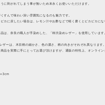
ように剥がれてしまう事が無いため末永くお使いいただけます。
がくすんで味わい深い雰囲気になるのも魅力です。
カピカに戻したい場合は、レモン汁やお酢などで軽く磨くとピカピカにな
商品は、奈良の職人が手染めした、「柿渋染めレザー」を使用しています
めレザーは、木目柄の細かさ、色の濃さ、柄の向きがそれぞれ異なります
は商品を実際に手にとってお選び頂けますが、通販の特性上、オンライン
m×3cm