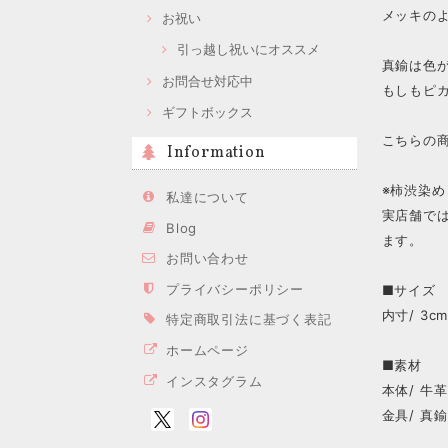
メッキの
お祝い
引っ越し祝いにオススメ
真鍮は色
お問合せ対応中
もしもピ
ギフトボックス
こちらの
Information
※柿渋染
私達について
実店舗で
Blog
ます。
お問い合わせ
プライバシーポリシー
■サイズ
内寸/ 3c
特定商取引法に基づく表記
ホームページ
■素材
インスタグラム
本体/ 牛革
金具/ 真鍮