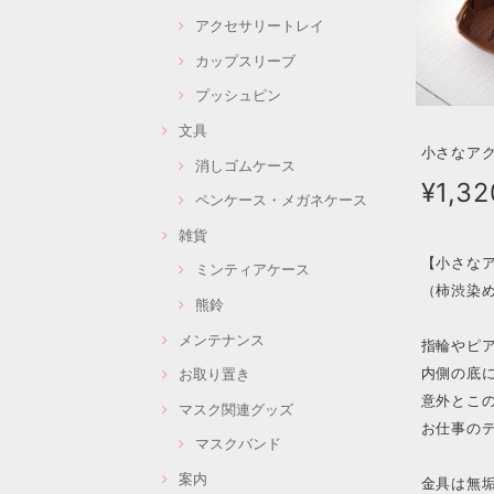
アクセサリートレイ
カップスリーブ
プッシュピン
文具
小さなアク
消しゴムケース
¥1,32
ペンケース・メガネケース
雑貨
【小さな
ミンティアケース
（柿渋染めレ
熊鈴
メンテナンス
指輪やピ
内側の底
お取り置き
意外とこ
マスク関連グッズ
お仕事の
マスクバンド
案内
金具は無