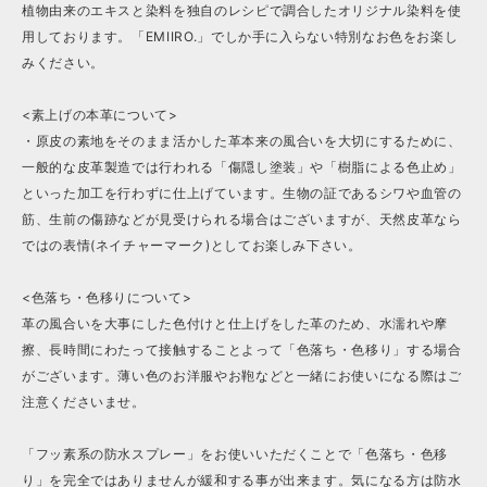
植物由来のエキスと染料を独自のレシピで調合したオリジナル染料を使
用しております。「EMIIRO.」でしか手に入らない特別なお色をお楽し
みください。
<素上げの本革について>
・原皮の素地をそのまま活かした革本来の風合いを大切にするために、
一般的な皮革製造では行われる「傷隠し塗装」や「樹脂による色止め」
といった加工を行わずに仕上げています。生物の証であるシワや血管の
筋、生前の傷跡などが見受けられる場合はございますが、天然皮革なら
ではの表情(ネイチャーマーク)としてお楽しみ下さい。
<色落ち・色移りについて>
革の風合いを大事にした色付けと仕上げをした革のため、水濡れや摩
擦、長時間にわたって接触することよって「色落ち・色移り」する場合
がございます。薄い色のお洋服やお鞄などと一緒にお使いになる際はご
注意くださいませ。
「フッ素系の防水スプレー」をお使いいただくことで「色落ち・色移
り」を完全ではありませんが緩和する事が出来ます。気になる方は防水