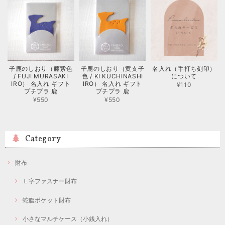
子鹿のしおり（藤紫色
子鹿のしおり（黄支子
名入れ（手打ち刻印）
/ FUJI MURASAKI
色 / KI KUCHINASHI
について
IRO） 名入れ ギフト
IRO） 名入れ ギフト
¥110
プチプラ 鹿
プチプラ 鹿
¥550
¥550
Category
財布
Ｌ字ファスナー財布
蛇腹ポケット財布
小さなマルチケース（小銭入れ）