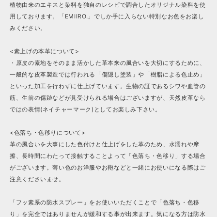
植物由来のエキスと染料を独自のレシピで調合したオリジナル染料を使
用しております。「EMIIRO.」でしか手に入らない特別なお色をお楽し
みください。
<素上げの本革について>
・原皮の素地をそのまま活かした革本来の風合いを大切にするために、
一般的な皮革製造では行われる「傷隠し塗装」や「樹脂による色止め」
といった加工を行わずに仕上げています。生物の証であるシワや血管の
筋、生前の傷跡などが見受けられる場合はございますが、天然皮革なら
ではの表情(ネイチャーマーク)としてお楽しみ下さい。
<色落ち・色移りについて>
革の風合いを大事にした色付けと仕上げをした革のため、水濡れや摩
擦、長時間にわたって接触することよって「色落ち・色移り」する場合
がございます。薄い色のお洋服やお鞄などと一緒にお使いになる際はご
注意くださいませ。
「フッ素系の防水スプレー」をお使いいただくことで「色落ち・色移
り」を完全ではありませんが緩和する事が出来ます。気になる方は防水