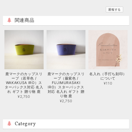
通報する
関連商品
鹿マークのカップスリ
鹿マークのカップスリ
名入れ（手打ち刻印）
ーブ（若草色 /
ーブ（藤紫色 /
について
WAKAKUSA IRO）ス
FUJIMURASAKI
¥110
ターバックス対応 名入
IRO）スターバックス
れ ギフト 贈り物 鹿
対応 名入れ ギフト 贈
り物 鹿
¥2,750
¥2,750
Category