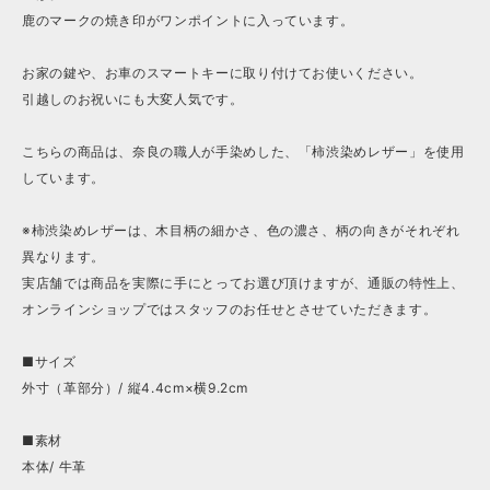
鹿のマークの焼き印がワンポイントに入っています。
お家の鍵や、お車のスマートキーに取り付けてお使いください。
引越しのお祝いにも大変人気です。
こちらの商品は、奈良の職人が手染めした、「柿渋染めレザー」を使用
しています。
※柿渋染めレザーは、木目柄の細かさ、色の濃さ、柄の向きがそれぞれ
異なります。
実店舗では商品を実際に手にとってお選び頂けますが、通販の特性上、
オンラインショップではスタッフのお任せとさせていただきます。
■サイズ
外寸（革部分）/ 縦4.4cm×横9.2cm
■素材
本体/ 牛革