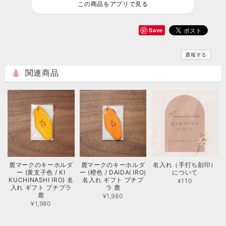
この商品をアプリで見る
Save
通報する
関連商品
鹿マークのキーホルダ
鹿マークのキーホルダ
名入れ（手打ち刻印）
ー (橙色 / DAIDAI IRO)
ー (黄支子色 / KI
について
名入れ ギフト プチプ
KUCHINASHI IRO) 名
¥110
ラ 鹿
入れ ギフト プチプラ
鹿
¥1,980
¥1,980