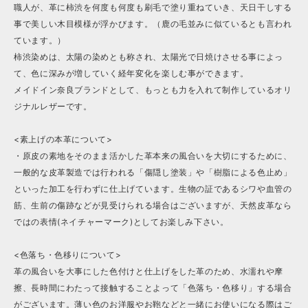
職人が、革に柿渋を何度も何度も刷毛で塗り重ねていき、天日干しする
事で美しい木目模様が浮かびます。（鹿の毛並みに似ているとも言われ
ています。）
柿渋染めは、太陽の染めとも称され、太陽光で日焼けさせる事によっ
て、色に深みが増していく経年変化を楽しむ事ができます。
メイドイン奈良ブランドとして、もっとも力を入れて制作しているオリ
ジナルレザーです。
<素上げの本革について>
・原皮の素地をそのまま活かした革本来の風合いを大切にするために、
一般的な皮革製造では行われる「傷隠し塗装」や「樹脂による色止め」
といった加工を行わずに仕上げています。生物の証であるシワや血管の
筋、生前の傷跡などが見受けられる場合はございますが、天然皮革なら
ではの表情(ネイチャーマーク)としてお楽しみ下さい。
<色落ち・色移りについて>
革の風合いを大事にした色付けと仕上げをした革のため、水濡れや摩
擦、長時間にわたって接触することよって「色落ち・色移り」する場合
がございます。薄い色のお洋服やお鞄などと一緒にお使いになる際はご