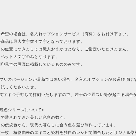
ご希望の場合は、名入れオプションサービス（有料）をお付け下さい。
の商品は最大文字数４文字となっております。
れの位置につきましては職人おまかせとなり、ご指定いただけません。
ァベット大文字のみとなります。
刻印見本の写真に掲載しているもののみです。
アプリのバージョンが最新では無い場合、名入れオプションがお選び頂け
お試しくださいませ。
１文字ずつ手打ちで打刻いたしますので、若干の位置ズレ等が起こる場合
伝統色シリーズについて>
本で愛されてきた美しい色彩の数々。
本の伝統色から、現代の暮らしに合う色を選び制作しています。
枚一枚、植物由来のエキスと染料を独自のレシピで調合したオリジナル染