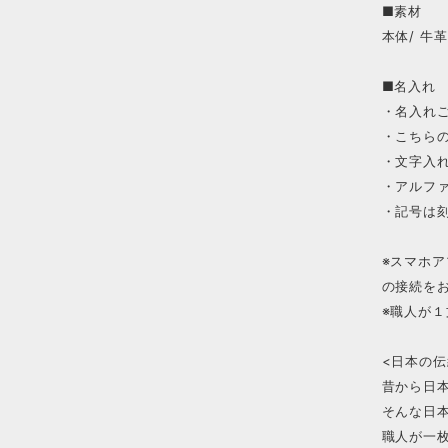
■素材
本体/ 牛革
■名入れ
・名入れ
・こちら
・文字入
・アルフ
・記号は
※スマホ
の接続を
※職人が
<日本の
昔から日
そんな日
職人が一