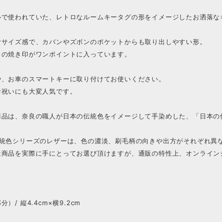
ルで使われていた、レトロなルームキータグの形をイメージしたお洒落な
むサイズ感で、カバンやズボンのポケットからも取り出しやすい形。
クの焼き印がワンポイントに入っています。
や、お車のスマートキーに取り付けてお使いください。
お祝いにも大変人気です。
商品は、奈良の職人が日本の伝統色をイメージして手染めした、「日本の
伝統色シリーズのレザーは、色の濃淡、刷毛柄の向きや出方がそれぞれ異
は商品を実際に手にとってお選び頂けますが、通販の特性上、オンライン
）/ 縦4.4cm×横9.2cm