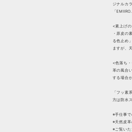
ジナルカ
「EMII
<素上げの
・原皮の
る色止め
ますが、
<色落ち・
革の風合
する場合
「フッ素
方は防水
※手仕事
※天然皮
※ご覧い