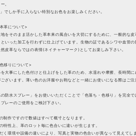
ラー。
RO.」でしか手に入らない特別なお色をお楽しみください。
本革について>
素地をそのまま活かした革本来の風合いを大切にするために、一般的な皮
」といった加工を行わずに仕上げています。生物の証であるシワや血管の
天然皮革ならではの表情(ネイチャーマーク)としてお楽しみ下さい。
色移りについて>
いを大事にした色付けと仕上げをした革のため、水濡れや摩擦、長時間に
がございます。薄い色のお洋服やお鞄などと一緒にお使いになる際はご注
系の防水スプレー」をお使いいただくことで「色落ち・色移り」を完全で
スプレーのご使用をご検討下さい。
での制作ですので数値はすべて概寸となります。
革の特性上、革のロット毎に色合いに違いが生じます。
ただく環境や設備の違いにより、写真と実物の色合いが異なって見えてし