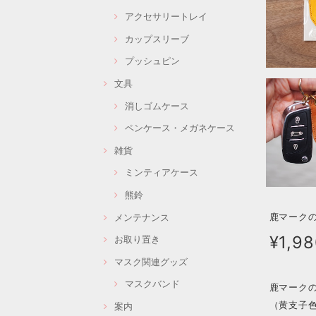
アクセサリートレイ
カップスリーブ
プッシュピン
文具
消しゴムケース
ペンケース・メガネケース
雑貨
ミンティアケース
熊鈴
鹿マークのキ
メンテナンス
¥1,9
お取り置き
マスク関連グッズ
マスクバンド
鹿マーク
（黄支子色 /
案内