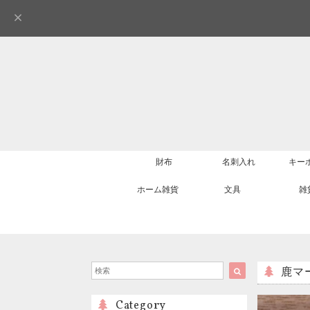
財布
名刺入れ
キー
ホーム雑貨
文具
雑
鹿マー
Category