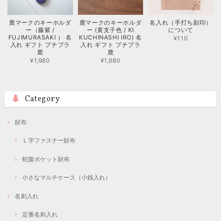
鹿マークのキーホルダ
鹿マークのキーホルダ
名入れ（手打ち刻印）
ー（藤紫 /
ー (黄支子色 / KI
について
FUJIMURASAKI ） 名
KUCHINASHI IRO) 名
¥110
入れ ギフト プチプラ
入れ ギフト プチプラ
鹿
鹿
¥1,980
¥1,980
Category
財布
Ｌ字ファスナー財布
蛇腹ポケット財布
小さなマルチケース（小銭入れ）
名刺入れ
定番名刺入れ