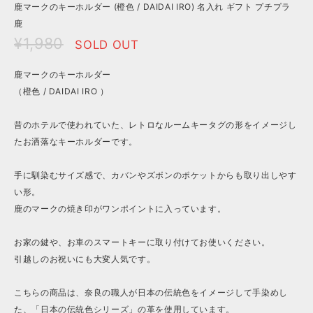
鹿マークのキーホルダー (橙色 / DAIDAI IRO) 名入れ ギフト プチプラ
鹿
¥1,980
SOLD OUT
鹿マークのキーホルダー
（橙色 / DAIDAI IRO ）
昔のホテルで使われていた、レトロなルームキータグの形をイメージし
たお洒落なキーホルダーです。
手に馴染むサイズ感で、カバンやズボンのポケットからも取り出しやす
い形。
鹿のマークの焼き印がワンポイントに入っています。
お家の鍵や、お車のスマートキーに取り付けてお使いください。
引越しのお祝いにも大変人気です。
こちらの商品は、奈良の職人が日本の伝統色をイメージして手染めし
た、「日本の伝統色シリーズ」の革を使用しています。