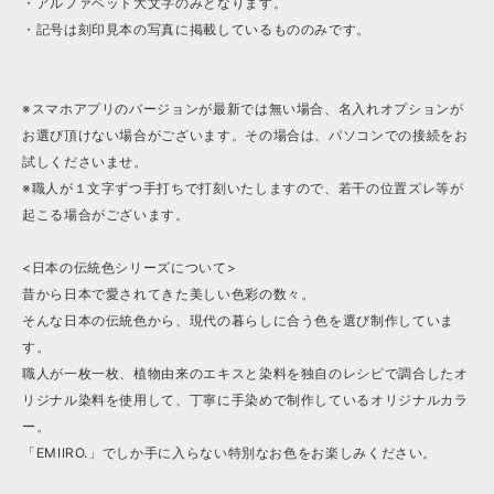
・アルファベット大文字のみとなります。
・記号は刻印見本の写真に掲載しているもののみです。
※スマホアプリのバージョンが最新では無い場合、名入れオプションが
お選び頂けない場合がございます。その場合は、パソコンでの接続をお
試しくださいませ。
※職人が１文字ずつ手打ちで打刻いたしますので、若干の位置ズレ等が
起こる場合がございます。
<日本の伝統色シリーズについて>
昔から日本で愛されてきた美しい色彩の数々。
そんな日本の伝統色から、現代の暮らしに合う色を選び制作していま
す。
職人が一枚一枚、植物由来のエキスと染料を独自のレシピで調合したオ
リジナル染料を使用して、丁寧に手染めで制作しているオリジナルカラ
ー。
「EMIIRO.」でしか手に入らない特別なお色をお楽しみください。