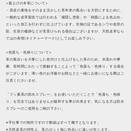
<素上げの本革について>
・原皮の素地をそのまま活かした革本来の風合いを大切にするために、
一般的な皮革製造では行われる「傷隠し塗装」や「樹脂による色止め」
といった加工を行わずに仕上げています。生物の証であるシワや血管の
筋、生前の傷跡などが見受けられる場合はございますが、天然皮革なら
ではの表情(ネイチャーマーク)としてお楽しみ下さい。
<色落ち・色移りについて>
革の風合いを大事にした色付けと仕上げをした革のため、水濡れや摩
擦、長時間にわたって接触することよって「色落ち・色移り」する場合
がございます。薄い色のお洋服やお鞄などと一緒にお使いになる際はご
注意くださいませ。
「フッ素系の防水スプレー」をお使いいただくことで「色落ち・色移
り」を完全ではありませんが緩和する事が出来ます。気になる方は防水
スプレーのご使用をご検討下さい。
※手仕事での制作ですので数値はすべて概寸となります。
※天然皮革の特性上、革のロット毎に色合いに違いが生じます。